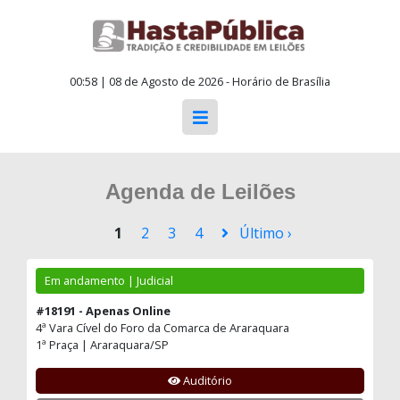
00:58 | 08 de Agosto de 2026 - Horário de Brasília
Agenda de Leilões
1
2
3
4
Último ›
Em andamento | Judicial
#18191 - Apenas Online
4ª Vara Cível do Foro da Comarca de Araraquara
1ª Praça | Araraquara/SP
Auditório